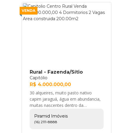
VENDA
Rural - Fazenda/Sítio
Capitólio
R$ 4.000.000,00
30 alqueires, muito pasto nativo
capim jaraguá, água em abundancia,
muitas nascentes dentro da
propriedade, 2 casas, sendo 1 do
Piramid Imóveis
caseiro com 3 dorm e a... Piramid
(16) 2111-8888
Imóveis