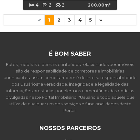
4
2
2
200.00m²
«
1
2
3
4
5
»
É BOM SABER
Fotos, mobílias e demais conteúdos relacionados aos imóveis
são de responsabilidade de corretores e imobiliárias
anunciantes, assim como também é de inteira responsabilidade
dos Usuários* a veracidade, integridade e legalidade das
informações prestadas por eles nos comentários das notícias
divulgadas neste Portal Imobiliário. *Usuário é todo aquele que
utiliza de qualquer um dos serviços e funcionalidades deste
Portal.
NOSSOS PARCEIROS