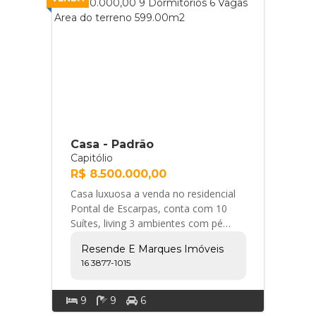
Casa - Padrão
Capitólio
R$ 8.500.000,00
Casa luxuosa a venda no residencial
Pontal de Escarpas, conta com 10
Suítes, living 3 ambientes com pé
direito duplo, amplo espaço gourmet,
Resende E Marques Imóveis
piscina ... Resende e Marques Imóveis
16 3877-1015
9
9
6