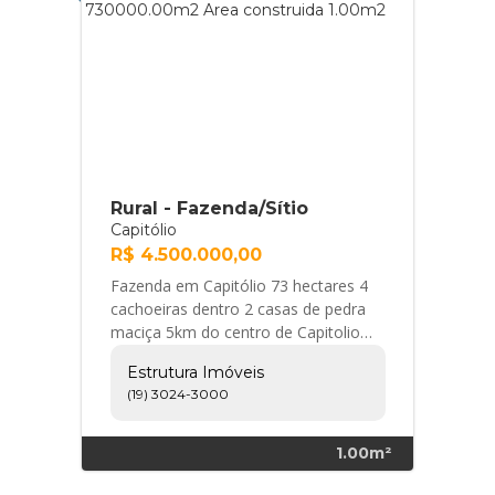
Rural - Fazenda/Sítio
Capitólio
R$ 4.500.000,00
Fazenda em Capitólio 73 hectares 4
cachoeiras dentro 2 casas de pedra
maciça 5km do centro de Capitolio
MG várias minas de água todo
Estrutura Imóveis
cercado e piq... Estrutura Imóveis
(19) 3024-3000
1.00m²