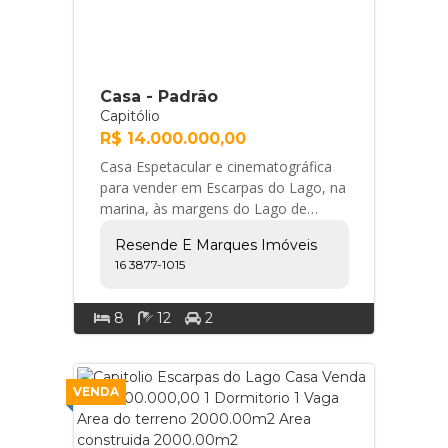
Casa - Padrão
Capitólio
R$ 14.000.000,00
Casa Espetacular e cinematográfica
para vender em Escarpas do Lago, na
marina, às margens do Lago de
Furnas. São 1.150 mt2 de Área
Resende E Marques Imóveis
construída, com dec... Resende e
16 3877-1015
Marques Imóveis
8
12
2
VENDA