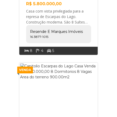
R$ 5.800.000,00
Casa com vista privilegiada para a
represa de Escarpas do Lago.
Construção moderna. São 8 Suítes
com ar condicionado amplas e
Resende E Marques Imóveis
espaçosas, lavabo, sala ... Resende e
16 3877-1015
Marques Imóveis
8
4
5
VENDA