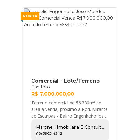
VENDA
Comercial - Lote/Terreno
Capitólio
R$ 7.000.000,00
Terreno comercial de 56.330m² de
área à venda, próximo à Rod. Mirante
de Escarpas - Bairro Engenheiro José
Mendes Júnior, Capitólio/MG.
Martinelli Imobiliária E Consultoria
Conheça as ca... Martinelli Imobiliária
(16) 3965-4242
e Consultoria