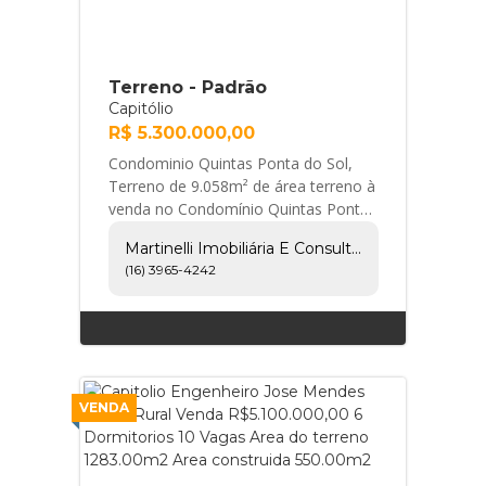
Terreno - Padrão
Capitólio
R$ 5.300.000,00
Condominio Quintas Ponta do Sol,
Terreno de 9.058m² de área terreno à
venda no Condomínio Quintas Ponta
do Sol, próximo a Furnas - Bairro
Martinelli Imobiliária E Consultoria
Escarpas do ... Martinelli Imobiliária e
(16) 3965-4242
Consultoria
VENDA