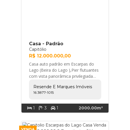
Casa - Padrão
Capitólio
R$ 12.000.000,00
Casa auto padrão em Escarpas do
Lago (Beira do Lago ),Pier flutuantes
com vista panorâmica privilegiada
com 8 suites, closet masculino e
Resende E Marques Imóveis
Feminino, áre... Resende e Marques
16 3877-1015
Imóveis
1
3
1
2000.00m²
VENDA