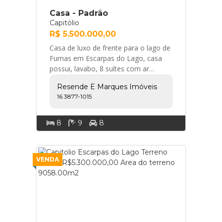
Casa - Padrão
Capitólio
R$ 5.500.000,00
Casa de luxo de frente para o lago de
Furnas em Escarpas do Lago, casa
possui, lavabo, 8 suítes com ar
condicionado,área de lazer com
Resende E Marques Imóveis
piscina e hidrom... Resende e
16 3877-1015
Marques Imóveis
8
9
8
VENDA