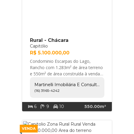
Rural - Chácara
Capitólio
R$ 5.100.000,00
Condominio Escarpas do Lago,
Rancho com 1.283m² de área terreno
e 550m² de área construída à venda
no Condomínio Escarpas do Lago,
Martinelli Imobiliária E Consultoria
próximo ao Clube Ca... Martinelli
(16) 3965-4242
Imobiliária e Consultoria
6
9
10
550.00m²
VENDA