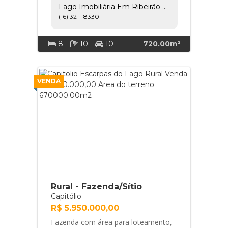
Lago Imobiliária Em Ribeirão Preto
ampla área gourmet... Lago
(16) 3211-8330
Imobiliária em Ribeirão Preto
8
10
10
720.00m²
VENDA
Rural - Fazenda/Sítio
Capitólio
R$ 5.950.000,00
Fazenda com área para loteamento,