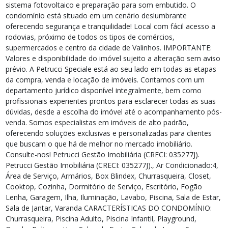
sistema fotovoltaico e preparação para som embutido. O
condomínio está situado em um cenário deslumbrante
oferecendo segurança e tranquilidade! Local com fácil acesso a
rodovias, próximo de todos os tipos de comércios,
supermercados e centro da cidade de Valinhos. IMPORTANTE:
Valores e disponibilidade do imóvel sujeito a alteração sem aviso
prévio. A Petrucci Speciale está ao seu lado em todas as etapas
da compra, venda e locação de imóveis. Contamos com um
departamento jurídico disponível integralmente, bem como
profissionais experientes prontos para esclarecer todas as suas
dúvidas, desde a escolha do imóvel até o acompanhamento pós-
venda. Somos especialistas em imóveis de alto padrão,
oferecendo soluções exclusivas e personalizadas para clientes
que buscam o que há de melhor no mercado imobiliário.
Consulte-nos! Petrucci Gestão Imobiliária (CRECI: 035277J).
Petrucci Gestão Imobiliária (CRECI: 035277J)., Ar Condicionado:4,
Área de Serviço, Armários, Box Blindex, Churrasqueira, Closet,
Cooktop, Cozinha, Dormitório de Serviço, Escritório, Fogão
Lenha, Garagem, Ilha, Iluminação, Lavabo, Piscina, Sala de Estar,
Sala de Jantar, Varanda CARACTERÍSTICAS DO CONDOMÍNIO:
Churrasqueira, Piscina Adulto, Piscina Infantil, Playground,