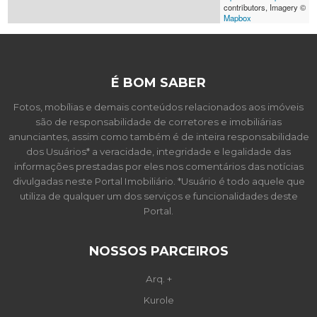
contributors, Imagery ©
Mapbox
É BOM SABER
Fotos, mobílias e demais conteúdos relacionados aos imóveis
são de responsabilidade de corretores e imobiliárias
anunciantes, assim como também é de inteira responsabilidade
dos Usuários* a veracidade, integridade e legalidade das
informações prestadas por eles nos comentários das notícias
divulgadas neste Portal Imobiliário. *Usuário é todo aquele que
utiliza de qualquer um dos serviços e funcionalidades deste
Portal.
NOSSOS PARCEIROS
Arq. +
Kurole