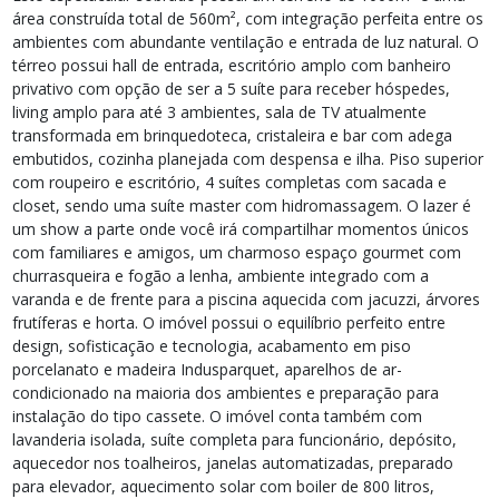
área construída total de 560m², com integração perfeita entre os
ambientes com abundante ventilação e entrada de luz natural. O
térreo possui hall de entrada, escritório amplo com banheiro
privativo com opção de ser a 5 suíte para receber hóspedes,
living amplo para até 3 ambientes, sala de TV atualmente
transformada em brinquedoteca, cristaleira e bar com adega
embutidos, cozinha planejada com despensa e ilha. Piso superior
com roupeiro e escritório, 4 suítes completas com sacada e
closet, sendo uma suíte master com hidromassagem. O lazer é
um show a parte onde você irá compartilhar momentos únicos
com familiares e amigos, um charmoso espaço gourmet com
churrasqueira e fogão a lenha, ambiente integrado com a
varanda e de frente para a piscina aquecida com jacuzzi, árvores
frutíferas e horta. O imóvel possui o equilíbrio perfeito entre
design, sofisticação e tecnologia, acabamento em piso
porcelanato e madeira Indusparquet, aparelhos de ar-
condicionado na maioria dos ambientes e preparação para
instalação do tipo cassete. O imóvel conta também com
lavanderia isolada, suíte completa para funcionário, depósito,
aquecedor nos toalheiros, janelas automatizadas, preparado
para elevador, aquecimento solar com boiler de 800 litros,