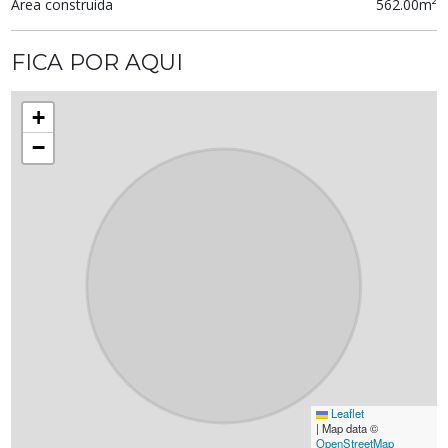
Área construida
562.00m²
FICA POR AQUI
+
−
Leaflet
|
Map data ©
OpenStreetMap