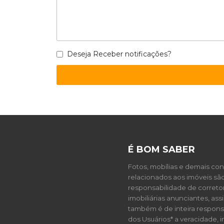
Deseja Receber notificações?
É BOM SABER
Fotos, mobílias e demais co
relacionados aos imóveis sã
responsabilidade de correto
imobiliárias anunciantes, as
também é de inteira respons
dos Usuários* a veracidade, 