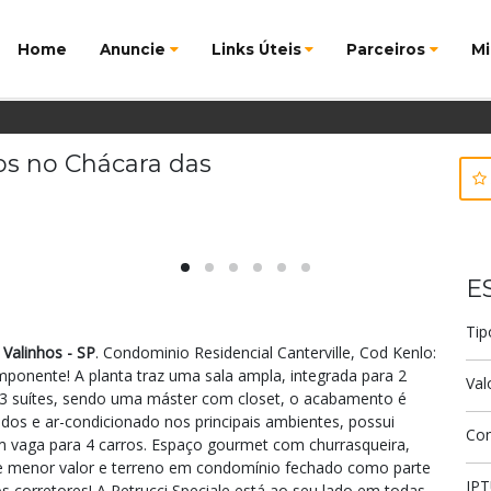
Home
Anuncie
Links Úteis
Parceiros
Mi
os no Chácara das
E
Tip
Valinhos - SP
. Condominio Residencial Canterville, Cod Kenlo:
onente! A planta traz uma sala ampla, integrada para 2
Val
 3 suítes, sendo uma máster com closet, o acabamento é
os e ar-condicionado nos principais ambientes, possui
Co
m vaga para 4 carros. Espaço gourmet com churrasqueira,
de menor valor e terreno em condomínio fechado como parte
IP
corretores! A Petrucci Speciale está ao seu lado em todas