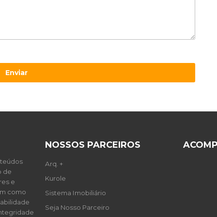
Enviar
NOSSOS PARCEIROS
ACOMP
nteúdos
Arq. +
o de
Kurole
res e
sim como
Sistema Imobiliário
abilidade
Seja Nosso Parceiro
integridade