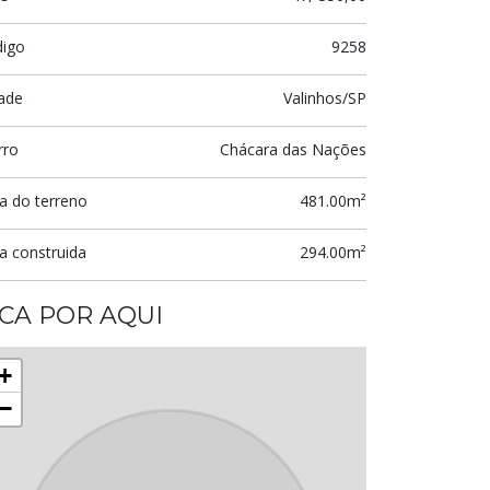
digo
9258
ade
Valinhos/SP
rro
Chácara das Nações
a do terreno
481.00m²
a construida
294.00m²
ICA POR AQUI
+
−