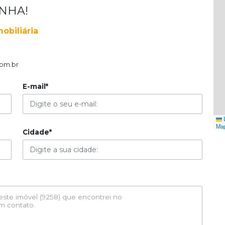
ENHA!
obiliária
om.br
E-mail*
L
Ma
Cidade*