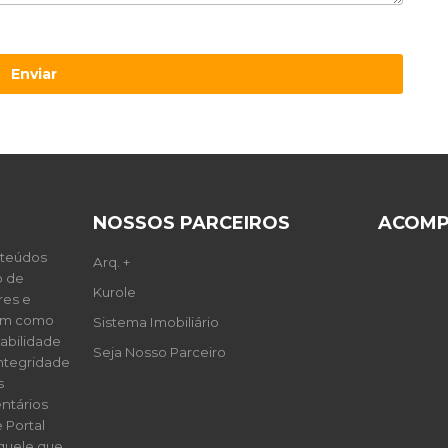
Enviar
NOSSOS PARCEIROS
ACOMP
nteúdos
Arq. +
o de
Kurole
res e
sim como
Sistema Imobiliário
abilidade
Seja Nosso Parceiro
integridade
s
ntários
 Portal
aquele que