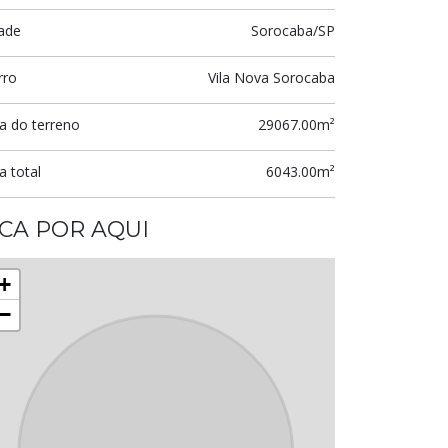
ade
Sorocaba/SP
rro
Vila Nova Sorocaba
a do terreno
29067.00m²
a total
6043.00m²
ICA POR AQUI
+
−