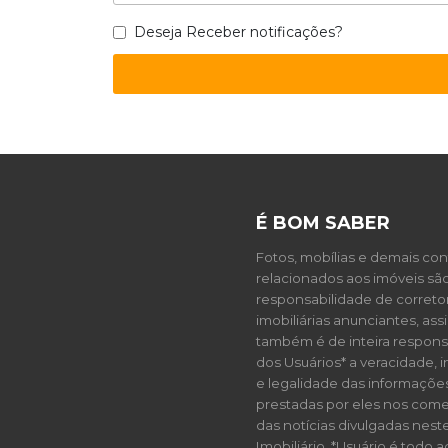
Deseja Receber notificações?
É BOM SABER
Fotos, mobílias e demais co
relacionados aos imóveis sã
responsabilidade de correto
imobiliárias anunciantes, as
também é de inteira respons
dos Usuários* a veracidade, 
e legalidade das informaçõe
prestadas por eles nos come
das notícias divulgadas neste
Imobiliário. *Usuário é todo 