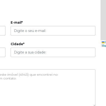
E-mail*
L
Cidade*
Ma