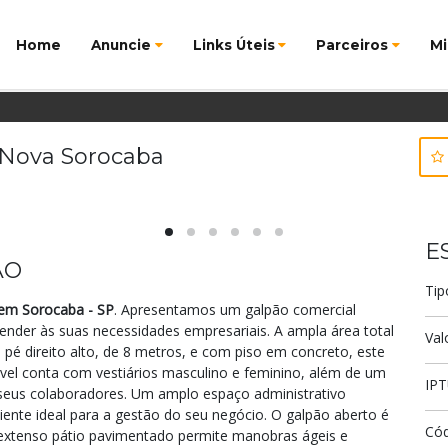
Home
Anuncie
Links Úteis
Parceiros
Mi
 Nova Sorocaba
E
ÃO
Tip
 em Sorocaba - SP
. Apresentamos um galpão comercial
atender às suas necessidades empresariais. A ampla área total
Val
pé direito alto, de 8 metros, e com piso em concreto, este
óvel conta com vestiários masculino e feminino, além de um
IP
seus colaboradores. Um amplo espaço administrativo
nte ideal para a gestão do seu negócio. O galpão aberto é
Có
extenso pátio pavimentado permite manobras ágeis e