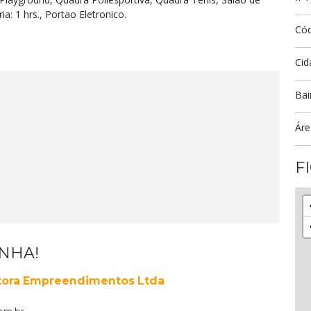
a: 1 hrs., Portao Eletronico.
Có
Cid
Bai
Áre
F
ENHA!
ntora Empreendimentos Ltda