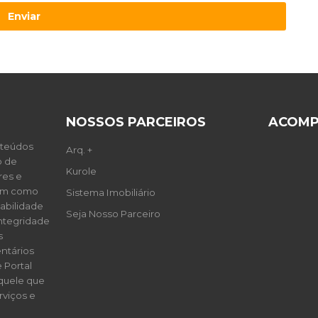
Enviar
NOSSOS PARCEIROS
ACOMP
nteúdos
Arq. +
o de
Kurole
res e
sim como
Sistema Imobiliário
abilidade
Seja Nosso Parceiro
integridade
s
ntários
 Portal
aquele que
rviços e
.