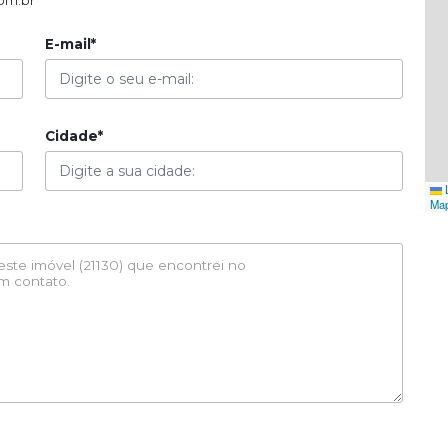
om.br
E-mail*
Cidade*
L
Ma