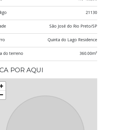
digo
21130
ade
São José do Rio Preto/SP
rro
Quinta do Lago Residence
a do terreno
360.00m²
ICA POR AQUI
+
−