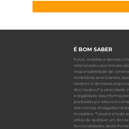
É BOM SABER
Fotos, mobílias e demais co
relacionados aos imóveis sã
responsabilidade de correto
imobiliárias anunciantes, as
também é de inteira respons
dos Usuários* a veracidade, 
e legalidade das informaçõe
prestadas por eles nos come
das notícias divulgadas neste
Imobiliário. *Usuário é todo 
utiliza de qualquer um dos se
funcionalidades deste Portal