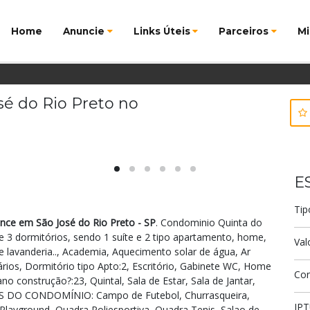
Home
Anuncie
Links Úteis
Parceiros
Mi
é do Rio Preto no
E
Tip
nce em São José do Rio Preto - SP
. Condominio Quinta do
e 3 dormitórios, sendo 1 suíte e 2 tipo apartamento, home,
Val
 e lavanderia.., Academia, Aquecimento solar de água, Ar
rios, Dormitório tipo Apto:2, Escritório, Gabinete WC, Home
Co
ano construção?:23, Quintal, Sala de Estar, Sala de Jantar,
AS DO CONDOMÍNIO: Campo de Futebol, Churrasqueira,
IP
Playground, Quadra Poliesportiva, Quadra Tenis, Salao de