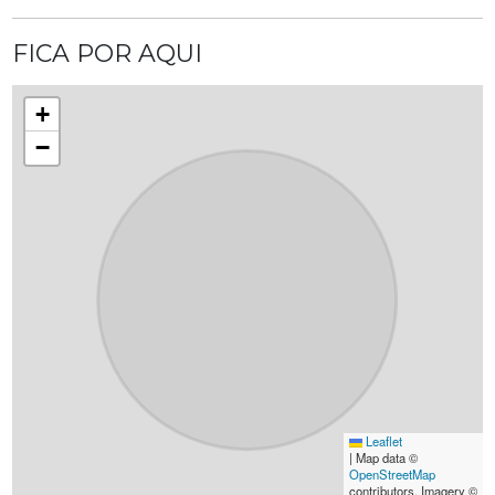
FICA POR AQUI
+
−
Leaflet
|
Map data ©
OpenStreetMap
contributors, Imagery ©