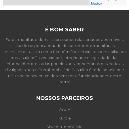
Mapbox
É BOM SABER
Fotos, mobílias e demais conteúdos relacionados aos imóveis
são de responsabilidade de corretores e imobiliárias
anunciantes, assim como também é de inteira responsabilidade
dos Usuários* a veracidade, integridade e legalidade das
informações prestadas por eles nos comentários das notícias
divulgadas neste Portal Imobiliário. *Usuário é todo aquele que
utiliza de qualquer um dos serviços e funcionalidades deste
Portal.
NOSSOS PARCEIROS
Arq. +
Kurole
Sistema Imobiliário