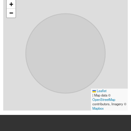
+
−
Leaflet
|
Map data ©
OpenStreetMap
contributors, Imagery ©
Mapbox