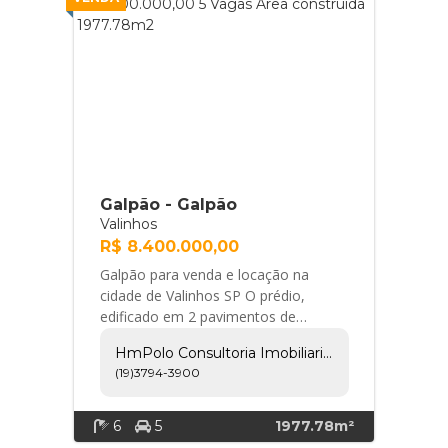
Galpão - Galpão
Valinhos
R$ 8.400.000,00
Galpão para venda e locação na
cidade de Valinhos SP O prédio,
edificado em 2 pavimentos de
alvenaria convencional, com pisos
HmPolo Consultoria Imobiliaria E Empreendimentos Ltda
cerâmicos, pintura látex... HmPolo
(19)3794-3900
Consultoria Imobiliaria e
Empreendimentos Ltda
6
5
1977.78m²