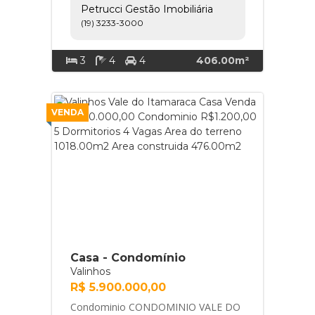
Petrucci Gestão Imobiliária
uma localização priv... Petrucci
(19) 3233-3000
Gestão Imobiliária
3
4
4
406.00m²
VENDA
Casa - Condomínio
Valinhos
R$ 5.900.000,00
Condominio CONDOMINIO VALE DO