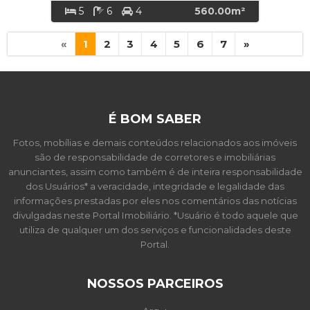
5
6
4
560.00m²
«
1
2
3
4
5
6
7
»
É BOM SABER
Fotos, mobílias e demais conteúdos relacionados aos imóveis
são de responsabilidade de corretores e imobiliárias
anunciantes, assim como também é de inteira responsabilidade
dos Usuários* a veracidade, integridade e legalidade das
informações prestadas por eles nos comentários das notícias
divulgadas neste Portal Imobiliário. *Usuário é todo aquele que
utiliza de qualquer um dos serviços e funcionalidades deste
Portal.
NOSSOS PARCEIROS