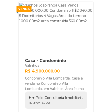
VENDA
Casa - Condomínio
Valinhos
R$ 4.900.000,00
Condominio Villa Lombarda, Casa à
venda no Condomínio Villa
Lombarda, em Valinhos. Área íntima
com 04 suítes, sendo 03 com closet
HmPolo Consultoria Imobiliaria E Empreendimentos Ltda
e uma no térreo. Am... HmPolo
(19)3794-3900
Consultoria Imobiliaria e
Empreendimentos Ltda