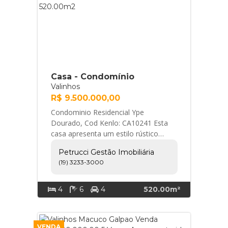
Casa - Condomínio
Valinhos
R$ 9.500.000,00
Condominio Residencial Ype
Dourado, Cod Kenlo: CA10241 Esta
casa apresenta um estilo rústico
encantador e está localizada em uma
Petrucci Gestão Imobiliária
área com muita área ... Petrucci
(19) 3233-3000
Gestão Imobiliária
4
6
4
520.00m²
VENDA