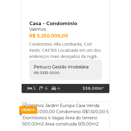
Casa - Condomínio
Valinhos
R$ 5.250.000,00
Condominio Villa Lombarda, Cod
Kenlo: CA9709 Localizada em um dos
endereços mais desejados da região,
está incrível residência está situada
Petrucci Gestão Imobiliária
em um am... Petrucci Gestão
(19) 3233-3000
Imobiliária
5
6
4
536.00m²
VENDA