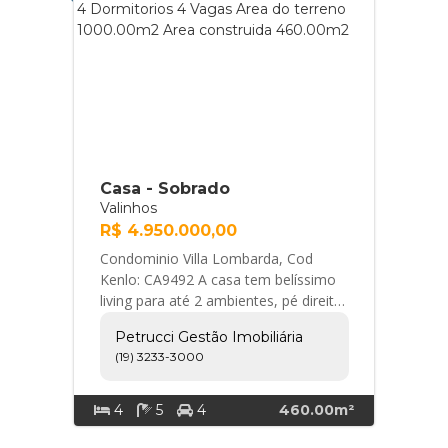
Casa - Sobrado
Valinhos
R$ 4.950.000,00
Condominio Villa Lombarda, Cod
Kenlo: CA9492 A casa tem belíssimo
living para até 2 ambientes, pé direito
duplo e muito charme e elegância.
Petrucci Gestão Imobiliária
Cozinha ... Petrucci Gestão Imobiliária
(19) 3233-3000
4
5
4
460.00m²