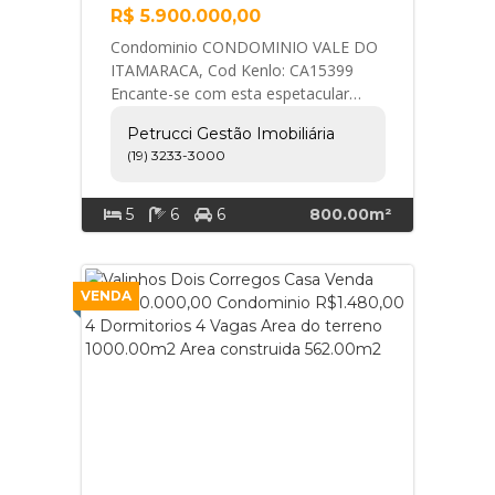
R$ 5.900.000,00
Condominio CONDOMINIO VALE DO
ITAMARACA, Cod Kenlo: CA15399
Encante-se com esta espetacular
residência de alto padrão, ideal para
Petrucci Gestão Imobiliária
quem busca conforto... Petrucci
(19) 3233-3000
Gestão Imobiliária
5
6
6
800.00m²
VENDA