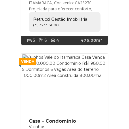
ITAMARACA, Cod kenlo: CA23270
Projetada para oferecer conforto,
sofisticação e funcionalidade em
Petrucci Gestão Imobiliária
todos os ambientes. O... Petrucci
(19) 3233-3000
Gestão Imobiliária
5
6
4
476.00m²
VENDA
Casa - Condomínio
Valinhos