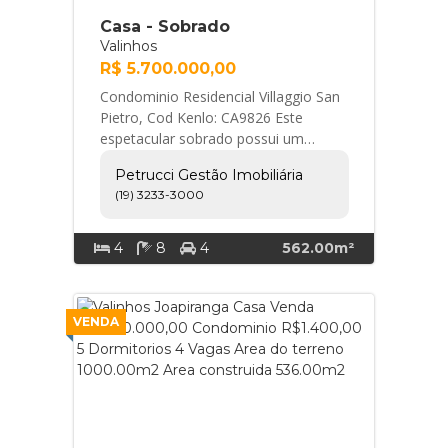
Casa - Sobrado
Valinhos
R$ 5.700.000,00
Condominio Residencial Villaggio San
Pietro, Cod Kenlo: CA9826 Este
espetacular sobrado possui um
terreno de 1000m² e uma área
Petrucci Gestão Imobiliária
construída total de 56... Petrucci
(19) 3233-3000
Gestão Imobiliária
4
8
4
562.00m²
VENDA