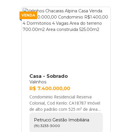
VENDA
Casa - Sobrado
Valinhos
R$ 7.400.000,00
Condominio Residencial Reserva
Colonial, Cod Kenlo: CA18787 Imóvel
de alto padrão com 525 m² de área
construída em terreno de 700 m², em
Petrucci Gestão Imobiliária
localização... Petrucci Gestão
(19) 3233-3000
Imobiliária