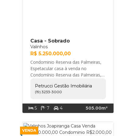
Casa - Sobrado
Valinhos
R$ 5.250.000,00
Condominio Reserva das Palmeiras,
Espetacular casa à venda no
Condomínio Reserva das Palmeiras,
em Valinhos, com projeto
Petrucci Gestão Imobiliária
sofisticado, totalmente autom...
(19) 3233-3000
Petrucci Gestão Imobiliária
5
7
4
505.00m²
VENDA