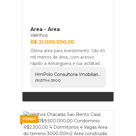
Área - Área
Valinhos
R$ 21.000.000,00
Ótima área para investimento. São 65
mil metros de área, com acesso
rápido a Anhanguera e rua asfaltada.
Desde 1987, a HMPOLO Negócios
HmPolo Consultoria Imobiliaria E Empreendimentos Ltda
Imobiliários p... HmPolo Consultoria
(19)3794-3900
Imobiliaria e Empreendimentos Ltda
VENDA